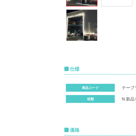
仕様
テープ
商品コード
N:新
状態
価格