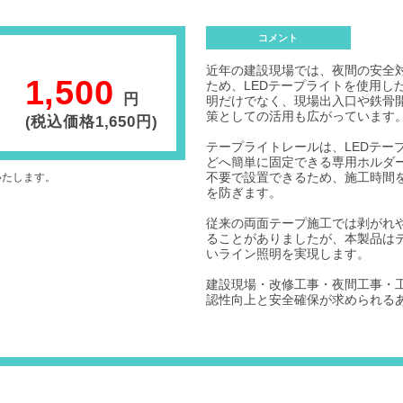
コメント
近年の建設現場では、夜間の安全
1,500
ため、LEDテープライトを使用し
円
明だけでなく、現場出入口や鉄骨
策としての活用も広がっています
(税込価格1,650円)
テープライトレールは、LEDテー
どへ簡単に固定できる専用ホルダ
不要で設置できるため、施工時間
いたします。
を防ぎます。
従来の両面テープ施工では剥がれ
ることがありましたが、本製品は
いライン照明を実現します。
建設現場・改修工事・夜間工事・
認性向上と安全確保が求められる