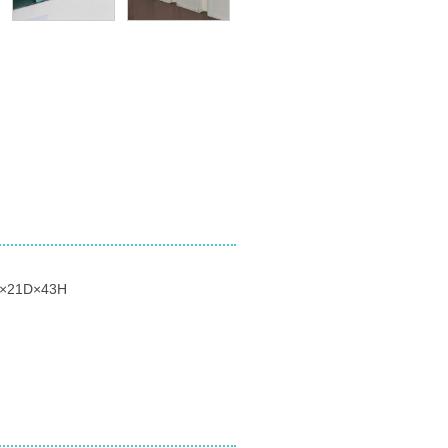
×21D×43H