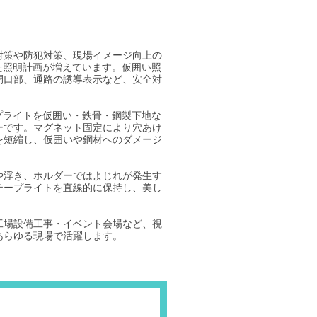
対策や防犯対策、現場イメージ向上の
た照明計画が増えています。仮囲い照
開口部、通路の誘導表示など、安全対
。
プライトを仮囲い・鉄骨・鋼製下地な
ーです。マグネット固定により穴あけ
を短縮し、仮囲いや鋼材へのダメージ
や浮き、ホルダーではよじれが発生す
テープライトを直線的に保持し、美し
工場設備工事・イベント会場など、視
あらゆる現場で活躍します。