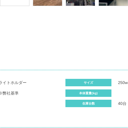
ライトホルダー
250w
サイズ
品※弊社基準
本体重量(kg)
40台
在庫台数