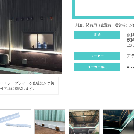
別途、諸費用（設置費・運賃等）が
仮
用途
夜
上
ア
メーカー
AR
メーカー形式
LEDテープライトを直線的かつ美
認性向上に貢献します。