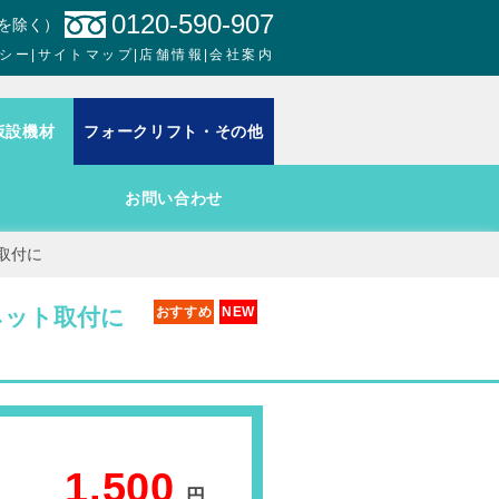
0120-590-907
日を除く）
シー
|
サイトマップ
|
店舗情報
|
会社案内
仮設機材
フォークリフト・その他
お問い合わせ
取付に
ネット取付に
おすすめ
NEW
1,500
円