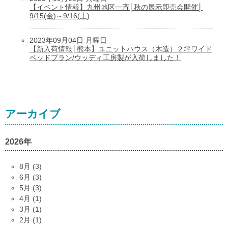
【イベント情報】九州地区一斉│秋の展示即売会開催│
9/15(金)～9/16(土)
2023年09月04日 月曜日
【新入荷情報│熊本】ユニットハウス（木造）２坪ワイド
ベッドプラン/ウッディ工房製が入荷しました！
アーカイブ
2026年
8月 (3)
6月 (3)
5月 (3)
4月 (1)
3月 (1)
2月 (1)