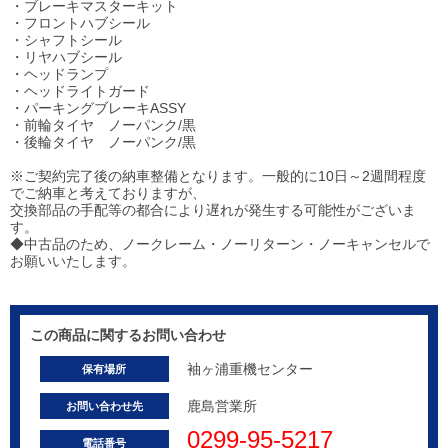
・ブレーキマスターキット
・フロントハブシール
・シャフトシール
・リヤハブシール
・ヘッドランプ
・ヘッドライトガード
・パーキングブレーキASSY
・前輪タイヤ ノーパンク/黒
・後輪タイヤ ノーパンク/黒
※ご契約完了後の納車整備となります。一般的に10日～2週間程度
でご納車と考えておりますが、
交換部品の手配等の都合により遅れが発生する可能性がございま
す。
◆中古品のため、ノークレーム・ノーリターン・ノーキャンセルで
お願いいたします。
この商品に関するお問い合わせ
袖ヶ浦重機センター
保有場所
鹿島営業所
お問い合わせ先
0299-95-5217
電話番号