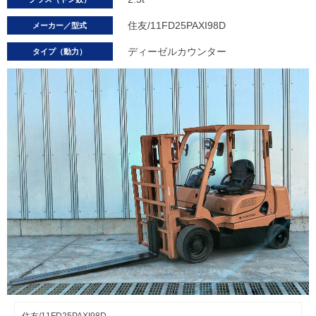
住友/11FD25PAXI98D
メーカー／型式
ディーゼルカウンター
タイプ（動力）
住友/11FD25PAXI98D