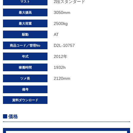
2段スタンダード
マスト
3050mm
最大揚高
2500kg
最大荷重
AT
駆動
D2L-10757
商品コード／管理No
2012年
年式
1932h
稼働時間
2120mm
ツメ長
備考
資料ダウンロード
価格