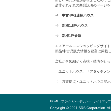
新しい商品が追加されましたのでご
是非それぞれの商品説明のページを
⇒ 中古4坪2連棟ハウス
⇒ 新棟1.8坪ハウス
⇒ 新棟1坪倉庫
エスアールエスショッピングサイト
新品/中古品販売情報を豊富に掲載
当社がきめ細かく点検・整備を行っ
「ユニットハウス」「アタッチメン
⇒ 営業拠点・ユニットハウス展示
HOME
|
プライバシーポリシー
|
サイトマップ
Copyright © 2021 SRS Corporation.
Al