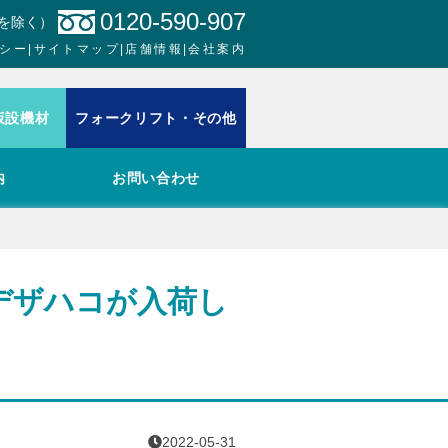
0120-590-907
日を除く）
シー
|
サイトマップ
|
店舗情報
|
会社案内
仮設機材
フォークリフト・その他
内
お問い合わせ
デザハコが入荷し
2022-05-31