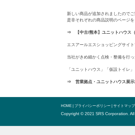
新しい商品が追加されましたのでご
是非それぞれの商品説明のページを
⇒ 【中古/熊本】ユニットハウス（
エスアールエスショッピングサイト
当社がきめ細かく点検・整備を行っ
「ユニットハウス」「仮設トイレ」
⇒ 営業拠点・ユニットハウス展示
HOME
|
プライバシーポリシー
|
サイトマップ
Copyright © 2021 SRS Corporation.
Al