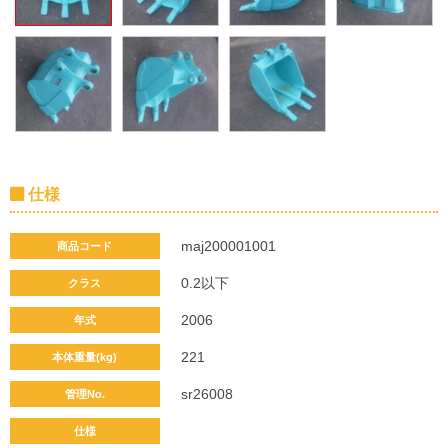
仕様
maj200001001
商品コード
0.2以下
クラス
2006
年式
221
本体重量(kg)
sr26008
管理No.
仕様