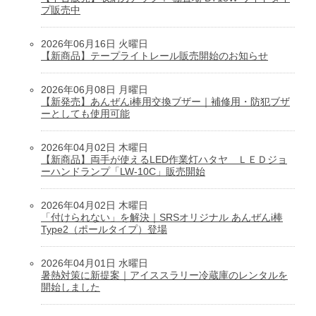
プ販売中
2026年06月16日 火曜日
【新商品】テープライトレール販売開始のお知らせ
2026年06月08日 月曜日
【新発売】あんぜんi棒用交換ブザー｜補修用・防犯ブザ
ーとしても使用可能
2026年04月02日 木曜日
【新商品】両手が使えるLED作業灯ハタヤ ＬＥＤジョ
ーハンドランプ「LW-10C」販売開始
2026年04月02日 木曜日
「付けられない」を解決｜SRSオリジナル あんぜんi棒
Type2（ポールタイプ）登場
2026年04月01日 水曜日
暑熱対策に新提案｜アイススラリー冷蔵庫のレンタルを
開始しました