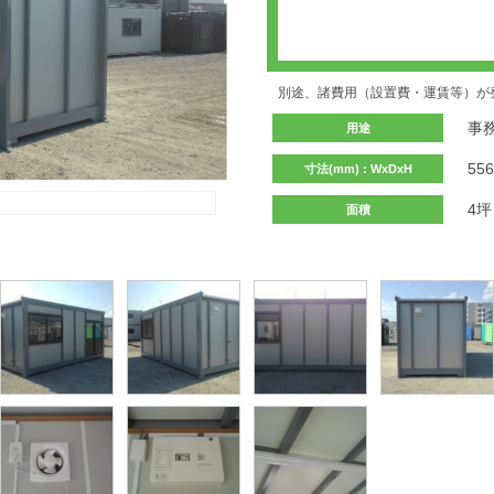
別途、諸費用（設置費・運賃等）が
事
用途
55
寸法(mm) : WxDxH
4坪
面積