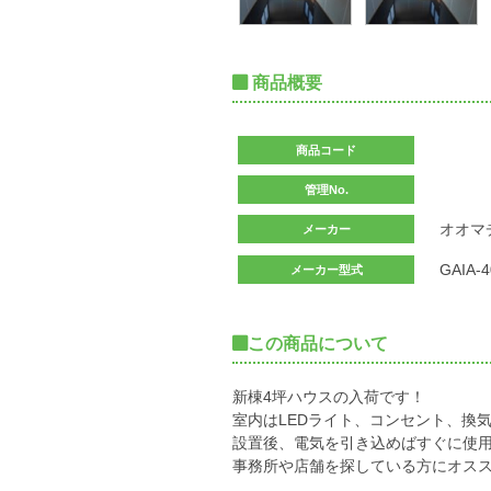
商品概要
商品コード
管理No.
オオマ
メーカー
GAIA-4
メーカー型式
この商品について
新棟4坪ハウスの入荷です！
室内はLEDライト、コンセント、換
設置後、電気を引き込めばすぐに使
事務所や店舗を探している方にオススメ