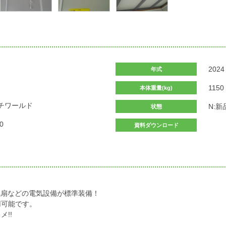
2024
年式
1150
本体重量(kg)
チワールド
N:新
状態
0
資料ダウンロード
気扇などの電気設備が標準装備！
用可能です。
!!