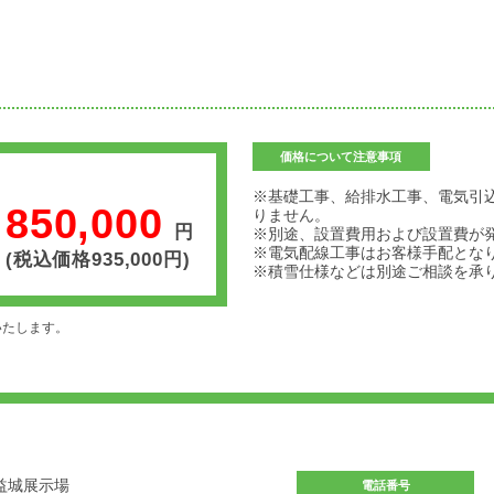
価格について注意事項
※基礎工事、給排水工事、電気引
850,000
りません。
円
※別途、設置費用および設置費が
※電気配線工事はお客様手配とな
(税込価格935,000円)
※積雪仕様などは別途ご相談を承
いたします。
益城展示場
電話番号