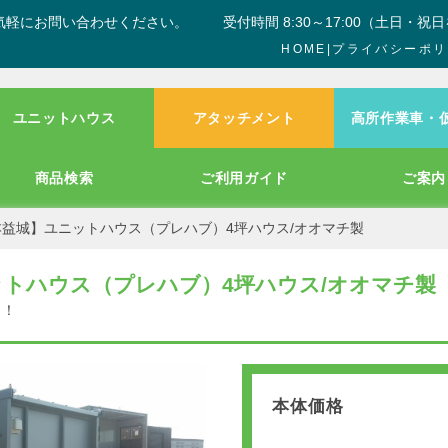
気軽にお問い合わせください。
受付時間 8:30～17:00（土日・祝
HOME
|
プライバシーポリ
ユニットハウス
アタッチメント
高所作業車・
商品検索
ご利用ガイド
ご案内
本益城】ユニットハウス（プレハブ）4坪ハウス/オオマチ製
ットハウス（プレハブ）4坪ハウス/オオマチ製
！！
本体価格