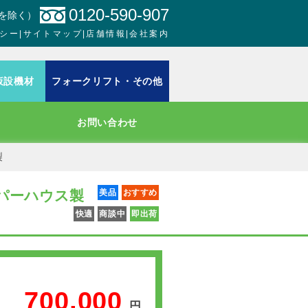
0120-590-907
日を除く）
シー
|
サイトマップ
|
店舗情報
|
会社案内
仮設機材
フォークリフト・その他
お問い合わせ
製
パーハウス製
美品
おすすめ
快適
商談中
即出荷
700,000
円