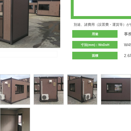
別途、諸費用（設置費・運賃等）が
事
用途
W4
寸法(mm) : WxDxH
2.
面積