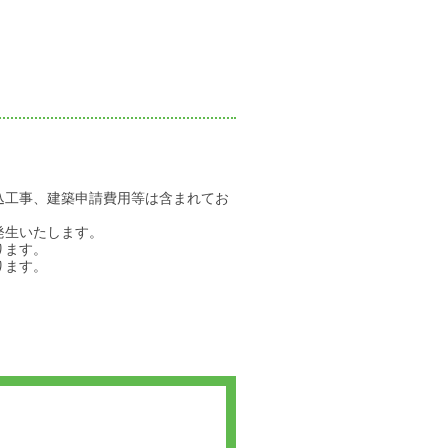
込工事、建築申請費用等は含まれてお
発生いたします。
ります。
ります。