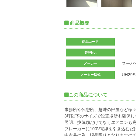
商品概要
商品コード
管理No.
スーパ
メーカー
UH29S
メーカー型式
この商品について
事務所や休憩所、趣味の部屋など様
3坪以下のサイズで設置場所も確保し
照明、換気扇だけでなくエアコンも
ブレーカーに100V電線を引き込む
中古品の為、現品限りとなりますの