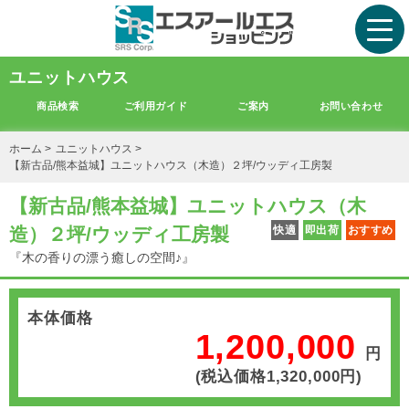
ユニットハウス
商品検索
ご利用ガイド
ご案内
お問い合わせ
ホーム
>
ユニットハウス
>
【新古品/熊本益城】ユニットハウス（木造）２坪/ウッディ工房製
【新古品/熊本益城】ユニットハウス（木
造）２坪/ウッディ工房製
快適
即出荷
おすすめ
『木の香りの漂う癒しの空間♪』
本体価格
1,200,000
円
(税込価格1,320,000円)