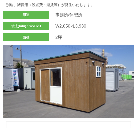
別途、諸費用（設置費・運賃等）が発生いたします。
事務所/休憩所
用途
W2,050×L3,930
寸法(mm) : WxDxH
2坪
面積