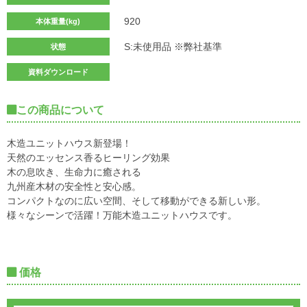
920
本体重量(kg)
S:未使用品 ※弊社基準
状態
資料ダウンロード
この商品について
木造ユニットハウス新登場！
天然のエッセンス香るヒーリング効果
木の息吹き、生命力に癒される
九州産木材の安全性と安心感。
コンパクトなのに広い空間、そして移動ができる新しい形。
様々なシーンで活躍！万能木造ユニットハウスです。
価格