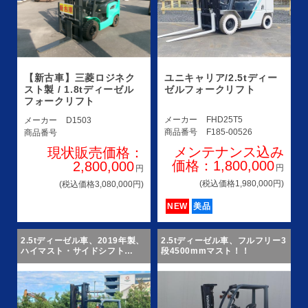
【新古車】三菱ロジネク
ユニキャリア/2.5tディー
スト製 / 1.8tディーゼル
ゼルフォークリフト
フォークリフト
メーカー
FHD25T5
メーカー
D1503
商品番号
F185-00526
商品番号
メンテナンス込み
現状販売価格：
価格：1,800,000
2,800,000
円
円
(税込価格1,980,000円)
(税込価格3,080,000円)
NEW
美品
2.5tディーゼル車、2019年製、
2.5tディーゼル車、フルフリー3
ハイマスト・サイドシフト
段4500mmマスト！！
付！！