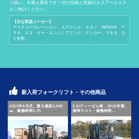
り扱い、在庫も豊富です！ぜひ信頼と実績のエスアールエス
をご検討ください。
【主な取扱メーカー】
アイチコーポレーション、エスマック、タダノ、HATAYA、ア
ラオ、エヌ・ケー・エンジニアリング、デンヨー、マキタ、な
ど多数
新入荷フォークリフト・その他商品
2025年9月式、最大揚高3,000
2.5tディーゼル車、2016年製、
㎜、稼働時間1.7h
標準マスト・稼働時間
1404h！！