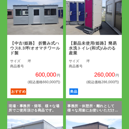
【中古/姫路】 折畳み式ハ
【新品未使用/姫路】簡易
ウス8.3坪/オオマチワール
水洗トイレ(和式)/みのる
ド製
産業
サイズ
坪
サイズ
坪
商品番号
商品番号
600,000
260,000
円
円
(税込価格660,000円)
(税込価格286,000円)
おすすめ
美品
現場・事務所・畑等、様々な場
事務所・休憩所・離れとして
所でご使用頂ける商品です。
様々な用途にお使いいただけま
す！！