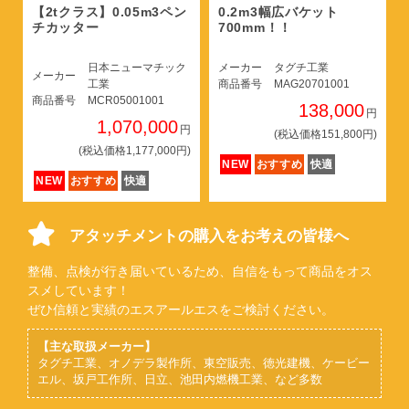
【2tクラス】0.05m3ペン
0.2m3幅広バケット
チカッター
700mm！！
日本ニューマチック
メーカー
タグチ工業
メーカー
工業
商品番号
MAG20701001
商品番号
MCR05001001
138,000
円
1,070,000
円
(税込価格151,800円)
(税込価格1,177,000円)
NEW
おすすめ
快適
NEW
おすすめ
快適
アタッチメントの購入をお考えの皆様へ
整備、点検が行き届いているため、自信をもって商品をオス
スメしています！
ぜひ信頼と実績のエスアールエスをご検討ください。
【主な取扱メーカー】
タグチ工業、オノデラ製作所、東空販売、徳光建機、ケービー
エル、坂戸工作所、日立、池田内燃機工業、など多数