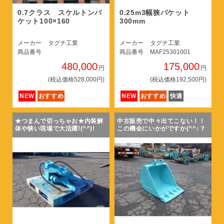
0.7クラス スケルトンバ
0.25m3幅狭バケット
ケット100×160
300mm
メーカー
タグチ工業
メーカー
タグチ工業
商品番号
商品番号
MAF25301001
480,000
175,000
円
円
(税込価格528,000円)
(税込価格192,500円)
NEW
おすすめ
NEW
おすすめ
快適
★つまんで切っちゃお★内装解
中古販売で中々出てこない！！
体や狭い現場で大活躍!(^^)!
この機会にいかがですか(^^♪？