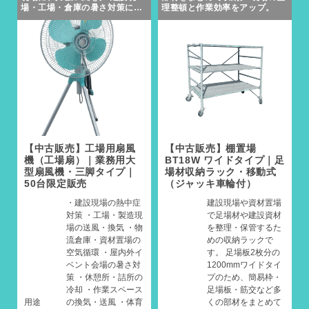
場・工場・倉庫の暑さ対策に。
理整頓と作業効率をアップ。
パワフル送風の業務用工場扇を
数量限定で販売します。
【中古販売】工場用扇風
【中古販売】棚置場
機（工場扇）｜業務用大
BT18W ワイドタイプ｜足
型扇風機・三脚タイプ｜
場材収納ラック・移動式
50台限定販売
（ジャッキ車輪付）
・建設現場の熱中症
建設現場や資材置場
対策 ・工場・製造現
で足場材や建設資材
場の送風・換気 ・物
を整理・保管するた
流倉庫・資材置場の
めの収納ラックで
空気循環 ・屋内外イ
す。 足場板2枚分の
ベント会場の暑さ対
1200mmワイドタイ
策 ・休憩所・詰所の
プのため、簡易枠・
冷却 ・作業スペース
足場板・筋交など多
用途
の換気・送風 ・体育
くの部材をまとめて