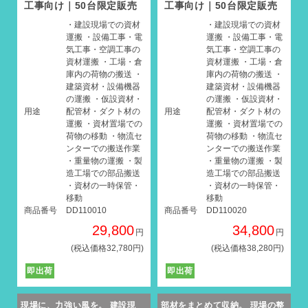
工事向け｜50台限定販売
工事向け｜50台限定販売
・建設現場での資材
・建設現場での資材
運搬 ・設備工事・電
運搬 ・設備工事・電
気工事・空調工事の
気工事・空調工事の
資材運搬 ・工場・倉
資材運搬 ・工場・倉
庫内の荷物の搬送 ・
庫内の荷物の搬送 ・
建築資材・設備機器
建築資材・設備機器
の運搬 ・仮設資材・
の運搬 ・仮設資材・
用途
配管材・ダクト材の
用途
配管材・ダクト材の
運搬 ・資材置場での
運搬 ・資材置場での
荷物の移動 ・物流セ
荷物の移動 ・物流セ
ンターでの搬送作業
ンターでの搬送作業
・重量物の運搬 ・製
・重量物の運搬 ・製
造工場での部品搬送
造工場での部品搬送
・資材の一時保管・
・資材の一時保管・
移動
移動
商品番号
DD110010
商品番号
DD110020
29,800
34,800
円
円
(税込価格32,780円)
(税込価格38,280円)
即出荷
即出荷
現場に、力強い風を。 建設現
部材をまとめて収納。 現場の整