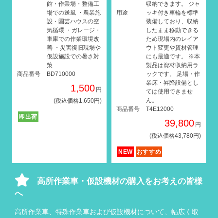
館・作業場・整備工
収納できます。 ジャ
場での送風 ・農業施
用途
ッキ付き車輪を標準
設・園芸ハウスの空
装備しており、収納
気循環 ・ガレージ・
したまま移動できる
車庫での作業環境改
ため現場内のレイア
善 ・災害復旧現場や
ウト変更や資材管理
仮設施設での暑さ対
にも最適です。 ※本
策
製品は資材収納用ラ
商品番号
BD710000
ックです。 足場・作
業床・昇降設備とし
1,500
円
ては使用できませ
ん。
(税込価格1,650円)
商品番号
T4E12000
即出荷
39,800
円
(税込価格43,780円)
NEW
おすすめ
高所作業車・仮設機材の購入をお考えの皆様
へ
高所作業車、特殊作業車および仮設機材について、幅広く取