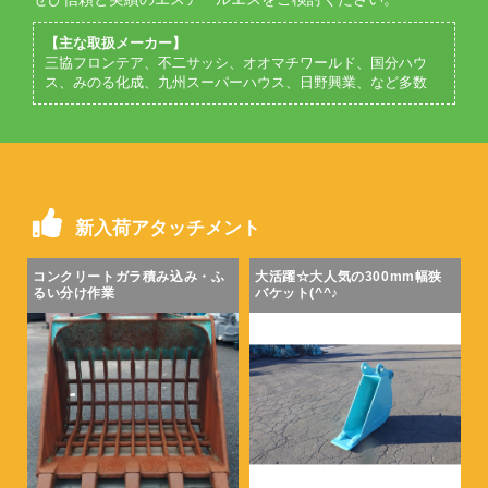
【主な取扱メーカー】
三協フロンテア、不二サッシ、オオマチワールド、国分ハウ
ス、みのる化成、九州スーパーハウス、日野興業、など多数
新入荷アタッチメント
コンクリートガラ積み込み・ふ
大活躍☆大人気の300mm幅狭
るい分け作業
バケット(^^♪