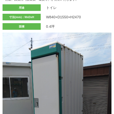
トイレ
用途
W840×D1550×H2470
寸法(mm) : WxDxH
0.4坪
面積