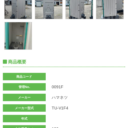
商品概要
商品コード
0091F
管理No.
ハマネツ
メーカー
TU-V1F4
メーカー型式
年式