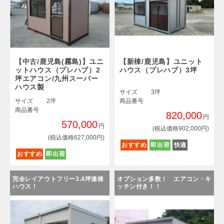
【中古/鹿児島(霧島)】ユニ
【新棟/鹿児島】ユニット
ットハウス（プレハブ）2
ハウス（プレハブ）3坪
坪エアコン/九州スーパー
ハウス製
サイズ
3坪
サイズ
2坪
商品番号
商品番号
820,000
円
570,000
円
(税込価格902,000円)
(税込価格627,000円)
おすすめ
即出荷
快適
おすすめ
即出荷
完全レイアウトフリー3.4坪連棟
オプション多数！ エアコン・キ
ハウス！
ッチン付き！！