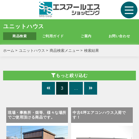
ユニットハウス
商品検索
ご利用ガイド
ご案内
お問い合わせ
ホーム
>
ユニットハウス
>
商品検索メニュー
>
検索結果
もっと絞り込む
3
…
現場・事務所・畑等、様々な場所
中古4坪エアコンハウス入荷で
でご使用頂ける商品です。
す！