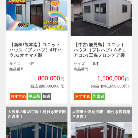
【新棟/熊本南】ユニット
【中古/鹿児島】ユニット
ハウス（プレハブ）4坪ハ
ハウス（プレハブ）8坪エ
ウス/オオマチ製
アコン/三協フロンテア製
サイズ
4坪
サイズ
8坪
商品番号
商品番号
800,000
1,500,000
円
円
(税込価格880,000円)
(税込価格1,650,000円)
おすすめ
即出荷
快適
おすすめ
即出荷
大容量の収納可能！棚付き観音開
大容量の収納可能！棚付き観音開
き倉庫！
き倉庫！