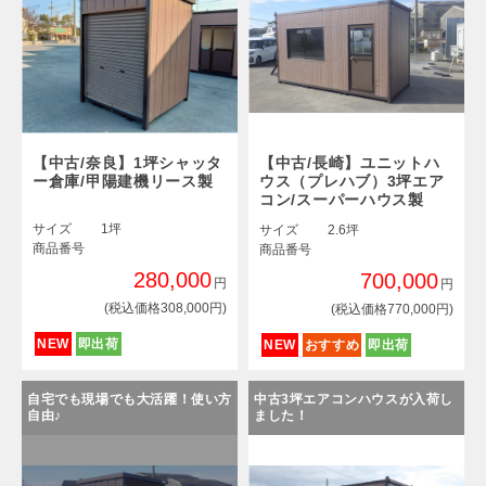
【中古/奈良】1坪シャッタ
【中古/長崎】ユニットハ
ー倉庫/甲陽建機リース製
ウス（プレハブ）3坪エア
コン/スーパーハウス製
サイズ
1坪
サイズ
2.6坪
商品番号
商品番号
280,000
700,000
円
円
(税込価格308,000円)
(税込価格770,000円)
NEW
即出荷
NEW
おすすめ
即出荷
自宅でも現場でも大活躍！使い方
中古3坪エアコンハウスが入荷し
自由♪
ました！