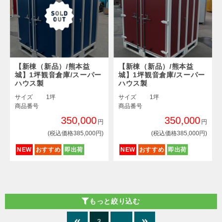
【新棟（新品）/熊本益
【新棟（新品）/熊本益
城】1坪観音倉庫/スーパー
城】1坪観音倉庫/スーパー
ハウス製
ハウス製
サイズ
1坪
サイズ
1坪
商品番号
商品番号
350,000
350,000
円
円
(税込価格385,000円)
(税込価格385,000円)
NEW
おすすめ
即出荷
NEW
おすすめ
即出荷
もっと絞り込む
3
…