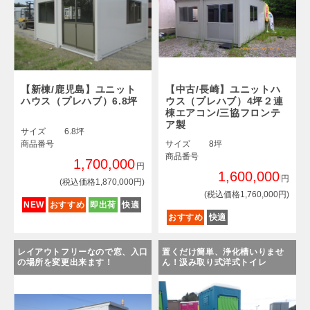
【新棟/鹿児島】ユニット
【中古/長崎】ユニットハ
ハウス（プレハブ）6.8坪
ウス（プレハブ）4坪２連
棟エアコン/三協フロンテ
ア製
サイズ
6.8坪
商品番号
サイズ
8坪
商品番号
1,700,000
円
1,600,000
円
(税込価格1,870,000円)
(税込価格1,760,000円)
NEW
おすすめ
即出荷
快適
おすすめ
快適
レイアウトフリーなので窓、入口
置くだけ簡単、浄化槽いりませ
の場所を変更出来ます！
ん！汲み取り式洋式トイレ