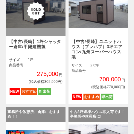
【中古/長崎】1坪シャッタ
【中古/長崎】ユニットハ
ー倉庫/甲陽建機製
ウス（プレハブ）3坪エア
コン/九州スーパーハウス
製
サイズ
1坪
商品番号
サイズ
2.6坪
商品番号
275,000
円
700,000
円
(税込価格302,500円)
(税込価格770,000円)
NEW
おすすめ
即出荷
NEW
おすすめ
即出荷
事務所や休憩所、倉庫におすす
中古8坪連棟ハウス再入荷です！
め！！
事務所や休憩所に!!