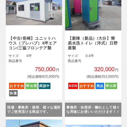
【中古/長崎】ユニットハ
【新棟（新品）/大分】簡
ウス（プレハブ）4坪エア
易水洗トイレ（洋式）日野
コン/三協フロンテア製
屋製
サイズ
4坪
サイズ
0.4坪
商品番号
商品番号
750,000
320,000
円
円
(税込価格825,000円)
(税込価格352,000円)
おすすめ
即出荷
商談中
NEW
おすすめ
美品
即出荷
快適
現場・事務所・畑等、様々な場所
事務所・休憩所・離れとして様々
でご使用頂ける商品です。
な用途にお使いいただけます！！