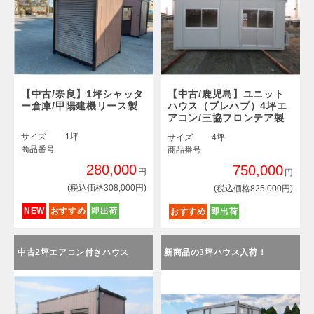
【中古/奈良】1坪シャッタ
【中古/鹿児島】ユニット
ー倉庫/甲陽建機リース製
ハウス（プレハブ）4坪エ
アコン/三協フロンテア製
サイズ
1坪
サイズ
4坪
商品番号
商品番号
280,000
750,000
円
円
(税込価格308,000円)
(税込価格825,000円)
NEW
おすすめ
即出荷
おすすめ
即出荷
中古2坪エアコン付きハウス
新商品の3坪ハウス入荷！