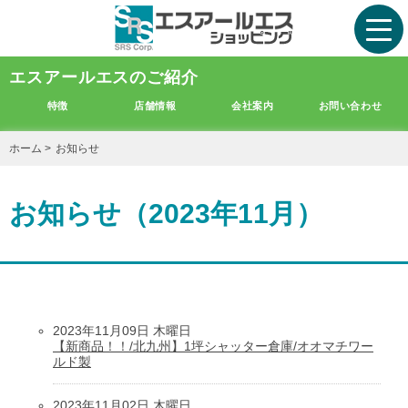
エスアールエスのご紹介
特徴
店舗情報
会社案内
お問い合わせ
ホーム
>
お知らせ
お知らせ（2023年11月）
2023年11月09日 木曜日
【新商品！！/北九州】1坪シャッター倉庫/オオマチワー
ルド製
2023年11月02日 木曜日