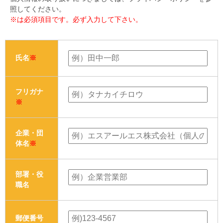
照してください。
※は必須項目です。必ず入力して下さい。
氏名
※
フリガナ
※
企業・団
体名
※
部署・役
職名
郵便番号