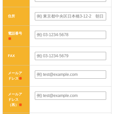
住所
電話番号
※
FAX
メールア
ドレス
※
メールア
ドレス
（再）
※