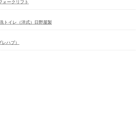
ルフォークリフト
水洗トイレ（洋式）日野屋製
プレハブ）