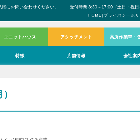
気軽にお問い合わせください。
受付時間 8:30～17:00（土日・祝
HOME
|
プライバシーポリ
ユニットハウス
アタッチメント
高所作業車・
特徴
店舗情報
会社案
月）
トイレ(和式)/みのる産業