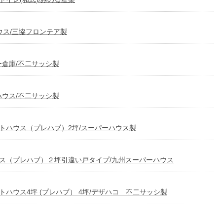
ウス/三協フロンテア製
ー倉庫/不二サッシ製
ハウス/不二サッシ製
トハウス（プレハブ）2坪/スーパーハウス製
ウス（プレハブ）２坪引違い戸タイプ/九州スーパーハウス
トハウス4坪 (プレハブ） 4坪/デザハコ 不二サッシ製