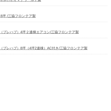
8坪 /三協フロンテア製
（プレハブ）4坪２連棟エアコン/三協フロンテア製
（プレハブ）8坪（4坪2連棟）AC付き/三協フロンテア製